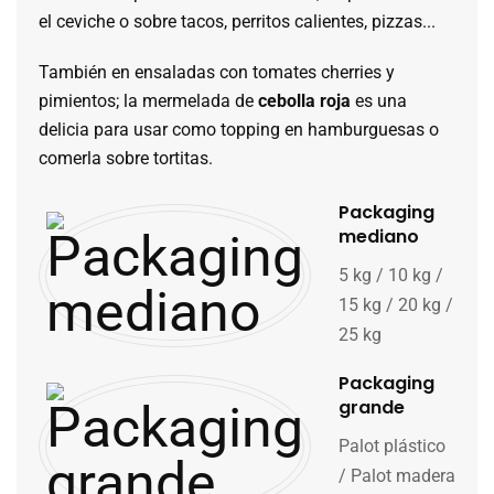
el ceviche o sobre tacos, perritos calientes, pizzas...
También en ensaladas con tomates cherries y
pimientos; la mermelada de
cebolla roja
es una
delicia para usar como topping en hamburguesas o
comerla sobre tortitas.
Packaging
mediano
5 kg / 10 kg /
15 kg / 20 kg /
25 kg
Packaging
grande
Palot plástico
/ Palot madera