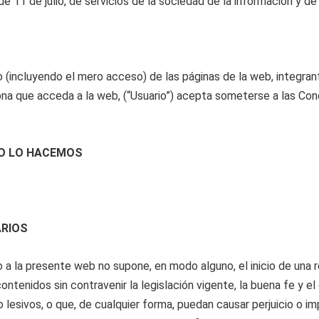
e 11 de julio, de servicios de la sociedad de la información y d
(incluyendo el mero acceso) de las páginas de la web, integrant
sona que acceda a la web, (“Usuario”) acepta someterse a las C
O LO HACEMOS
ARIOS
 a la presente web no supone, en modo alguno, el inicio de una r
ontenidos sin contravenir la legislación vigente, la buena fe y el
 o lesivos, o que, de cualquier forma, puedan causar perjuicio o i